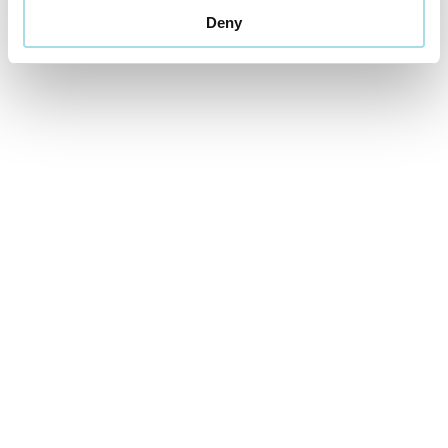
Deny
Cena od
459 EUR
izba/pobyt
Letná dovolenka v Aquatermal***
01.07.2026 - 31.08.2026
VYBRAŤ
Cena od
169 EUR
izba/pobyt