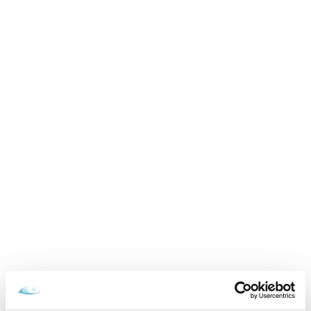
neobmedzený wellness, polpenzia, obed
01.09.2026 - 22.12.2026
grátis
VYBRAŤ
Cena od
349 EUR
izba/pobyt
Zamilovaní v Aquatermal, neobmedzený
wellness, masáž a polpenzia
15.02.2026 - 22.12.2026
VYBRAŤ