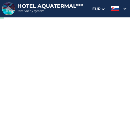
HOTEL AQUATERMAL***
EUR
rezervačný systém
1. Výber pobytu
2. Doplnkové služby
3. Vaše údaje
Dátum príchodu
Dátum odchodu
Prosím vyberte
Prosím vyberte
Inšpirujte sa akciovými pobytmi
Cena od
259 EUR
izba/pobyt