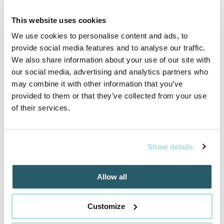
This website uses cookies
We use cookies to personalise content and ads, to
provide social media features and to analyse our traffic.
Inšpirujte sa akciovými pobytmi
We also share information about your use of our site with
our social media, advertising and analytics partners who
may combine it with other information that you’ve
Cena od
259 EUR
provided to them or that they’ve collected from your use
izba/pobyt
of their services.
Show details
RELAX v AQUATERMAL***, neobmedzený
wellness a polpenzia
Allow all
01.05.2025 - 22.12.2026
Customize
VYBRAŤ