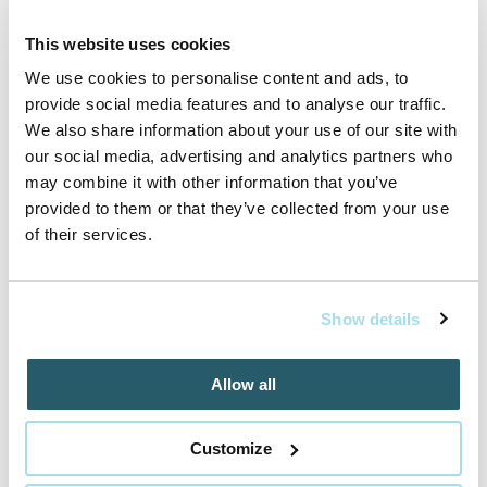
This website uses cookies
We use cookies to personalise content and ads, to
provide social media features and to analyse our traffic.
Inšpirujte sa akciovými pobytmi
We also share information about your use of our site with
our social media, advertising and analytics partners who
may combine it with other information that you’ve
Cena od
259 EUR
provided to them or that they’ve collected from your use
izba/pobyt
of their services.
Show details
RELAX v AQUATERMAL***, neobmedzený
wellness a polpenzia
Allow all
01.05.2025 - 22.12.2026
Customize
VYBRAŤ