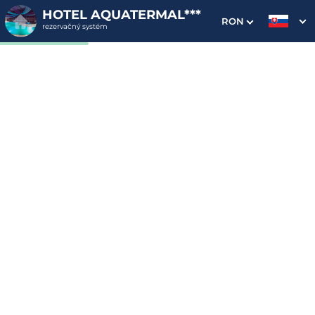
HOTEL AQUATERMAL***
RON
rezervačný systém
1. Výber pobytu
2. Doplnkové služby
3. Vaše údaje
Dátum príchodu
Dátum odchodu
Prosím vyberte
Prosím vyberte
Inšpirujte sa akciovými pobytmi
Cena od
259 EUR
izba/pobyt