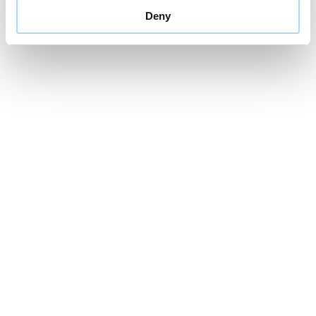
Deny
Cena od
459 EUR
izba/pobyt
Letná dovolenka v Aquatermal***
01.07.2026 - 31.08.2026
VYBRAŤ
Cena od
169 EUR
izba/pobyt