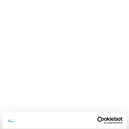
neobmedzený wellness, polpenzia, obed
01.09.2026 - 22.12.2026
grátis
VYBRAŤ
Cena od
349 EUR
izba/pobyt
Zamilovaní v Aquatermal, neobmedzený
wellness, masáž a polpenzia
15.02.2026 - 22.12.2026
VYBRAŤ