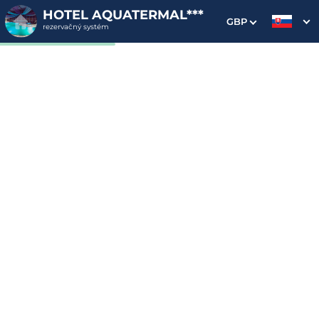
HOTEL AQUATERMAL***
GBP
rezervačný systém
1. Výber pobytu
2. Doplnkové služby
3. Vaše údaje
Superpobyt v Aquatermal,
neobmedzený wellness,
plná penzia
Dátum príchodu
Dátum odchodu
Prosím vyberte
Prosím vyberte