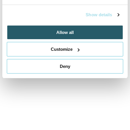
Cena od
259 EUR
izba/pobyt
Show details
Allow all
RELAX v AQUATERMAL***, neobmedzený
Customize
wellness a polpenzia
01.05.2025 - 22.12.2026
Deny
VYBRAŤ
Cena od
459 EUR
izba/pobyt