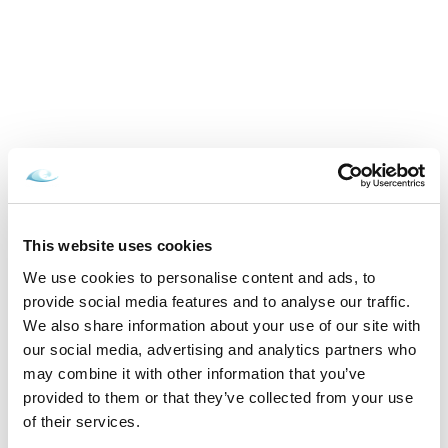
Cena od
349 EUR
izba/pobyt
Zamilovaní v Aquatermal, neobmedzený
wellness, masáž a polpenzia
15.02.2026 - 22.12.2026
This website uses cookies
VYBRAŤ
We use cookies to personalise content and ads, to
provide social media features and to analyse our traffic.
We also share information about your use of our site with
our social media, advertising and analytics partners who
may combine it with other information that you’ve
Inšpirujte sa akciovými pobytmi
provided to them or that they’ve collected from your use
of their services.