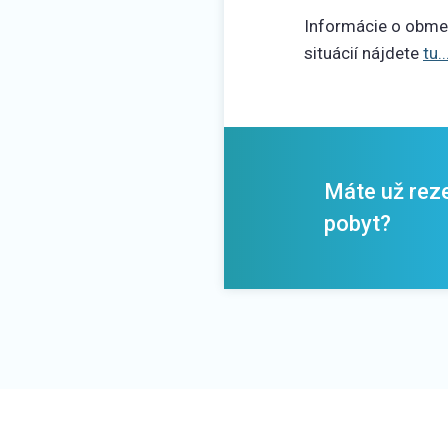
Informácie o obmed
situácií nájdete
tu..
Máte už rez
pobyt?