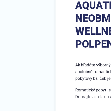
AQUAT
NEOBM
WELLN
POLPE
Ak hľadáte výborný 
spoločné romantické
pobytový balíček je
Romatický pobyt je 
Doprajte si relax a