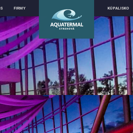
SS
FIRMY
KÚPALISKO