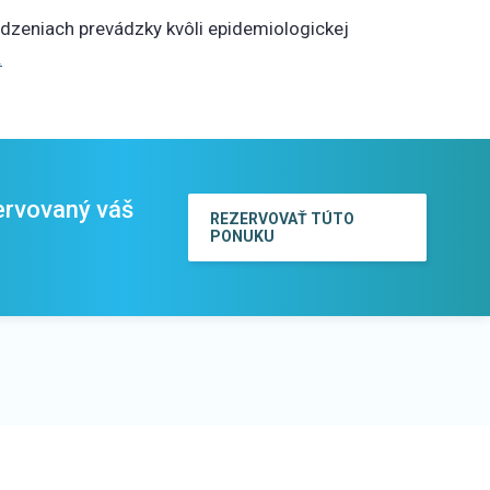
zeniach prevádzky kvôli epidemiologickej
.
ervovaný váš
REZERVOVAŤ TÚTO
PONUKU