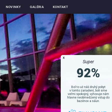
NOVINKY
GALÉRIA
KONTAKT
x
Super
92%
Bol to už náš druhý pobyt
v tomto zariadení, boli sme
veľmi spokojný, vyhovuje nám
hlavne neobmedzený vstup do
bazénov a sáun.