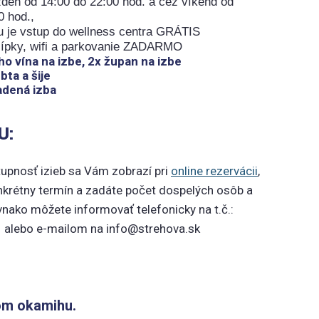
ždeň od 14:00 do 22:00 hod. a cez víkend od
0 hod.,
u je vstup do wellness centra GRÁTIS
 šípky, wifi a parkovanie ZADARMO
o vína na izbe, 2x župan na izbe
ta a šije
adená izba
U:
upnosť izieb sa Vám zobrazí pri
online rezervácii
,
onkrétny termín a zadáte počet dospelých osôb a
vnako môžete informovať telefonicky na t.č.:
 alebo e-mailom na info@strehova.sk
om okamihu.