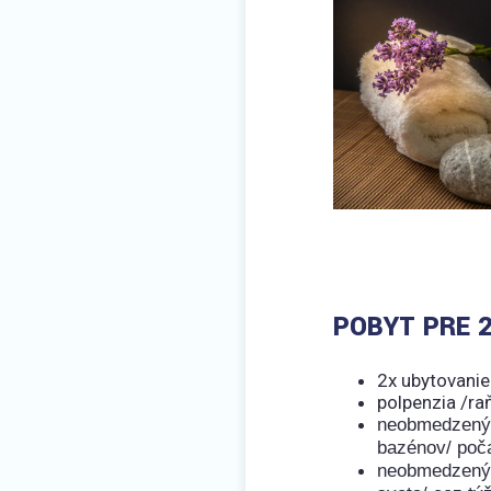
POBYT PRE 2
2x ubytovanie
polpenzia /ra
neobmedzený 
bazénov/ poča
neobmedzený 