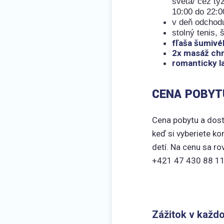
sveta/ cez tý
10:00 do 22:0
v deň odchod
stolný tenis,
fľaša šumivéh
2x masáž chrb
romanticky l
CENA POBYT
Cena pobytu a dost
keď si vyberiete k
detí. Na cenu sa ro
+421 47 430 88 11
Zážitok v každ