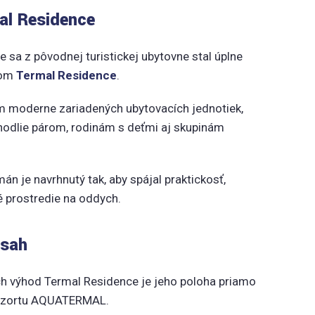
al Residence
 sa z pôvodnej turistickej ubytovne stal úplne
vom
Termal Residence
.
 moderne zariadených ubytovacích jednotiek,
hodlie párom, rodinám s deťmi aj skupinám
án je navrhnutý tak, aby spájal praktickosť,
é prostredie na oddych.
osah
h výhod Termal Residence je jeho poloha priamo
 rezortu AQUATERMAL.