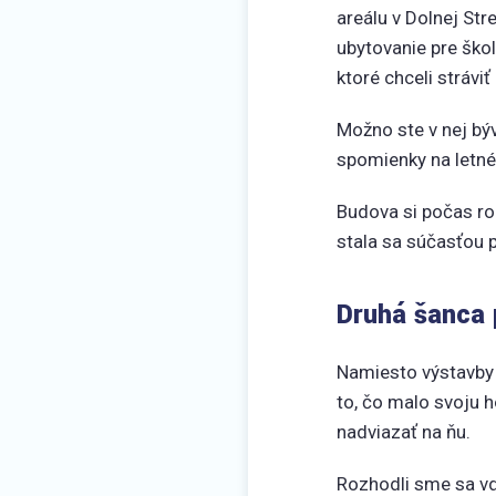
areálu v Dolnej St
ubytovanie pre školy
ktoré chceli stráviť
Možno ste v nej býv
spomienky na letné 
Budova si počas ro
stala sa súčasťou 
Druhá šanca
Namiesto výstavby 
to, čo malo svoju h
nadviazať na ňu.
Rozhodli sme sa vd