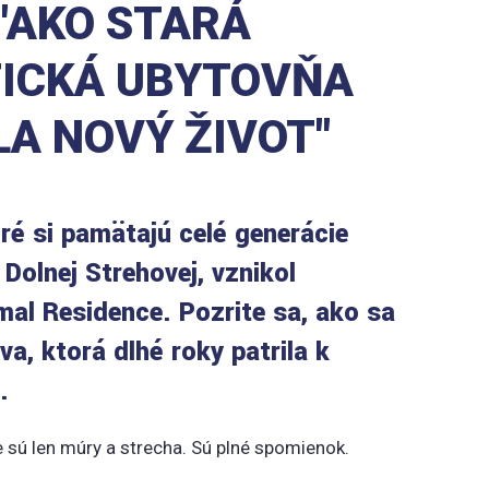
"AKO STARÁ
TICKÁ UBYTOVŇA
A NOVÝ ŽIVOT"
ré si pamätajú celé generácie
Dolnej Strehovej, vznikol
al Residence. Pozrite sa, ako sa
a, ktorá dlhé roky patrila k
.
e sú len múry a strecha. Sú plné spomienok.