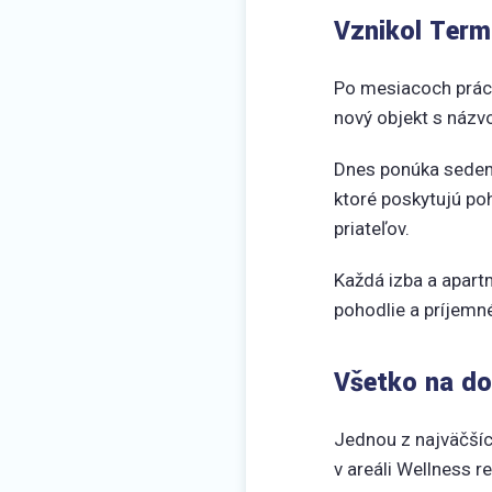
Vznikol Term
Po mesiacoch práce
nový objekt s náz
Dnes ponúka sedem
ktoré poskytujú po
priateľov.
Každá izba a apartm
pohodlie a príjemn
Všetko na d
Jednou z najväčšíc
v areáli Wellness