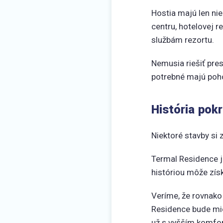
Hostia majú len ni
centru, hotelovej r
službám rezortu.
Nemusia riešiť pre
potrebné majú poh
História pokr
Niektoré stavby si 
Termal Residence j
históriou môže získ
Veríme, že rovnako
Residence bude mie
už s vyšším komfo