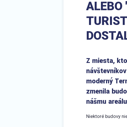
ALEBO 
TURIS
DOSTAL
Z miesta, kto
návštevníkov 
moderný Term
zmenila budov
nášmu areálu
Niektoré budovy ni