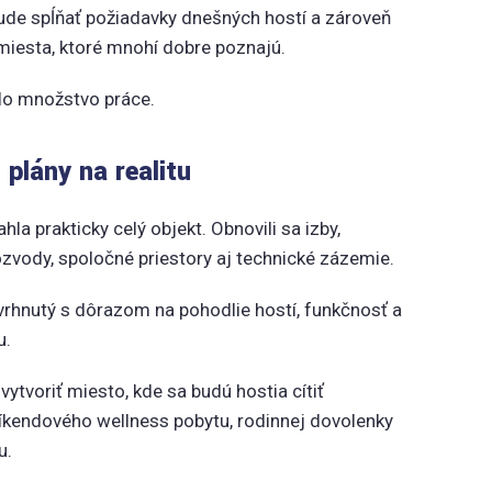
bude spĺňať požiadavky dnešných hostí a zároveň
iesta, ktoré mnohí dobre poznajú.
lo množstvo práce.
 plány na realitu
hla prakticky celý objekt. Obnovili sa izby,
ozvody, spoločné priestory aj technické zázemie.
avrhnutý s dôrazom na pohodlie hostí, funkčnosť a
u.
ytvoriť miesto, kde sa budú hostia cítiť
kendového wellness pobytu, rodinnej dovolenky
u.