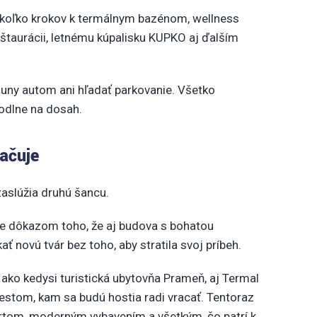
ekoľko krokov k termálnym bazénom, wellness
eštaurácii, letnému kúpalisku KUPKO aj ďalším
suny autom ani hľadať parkovanie. Všetko
odlne na dosah.
ačuje
zaslúžia druhú šancu.
e dôkazom toho, že aj budova s bohatou
ať novú tvár bez toho, aby stratila svoj príbeh.
 ako kedysi turistická ubytovňa Prameň, aj Termal
stom, kam sa budú hostia radi vracať. Tentoraz
rtom, moderným vybavením a všetkým, čo patrí k