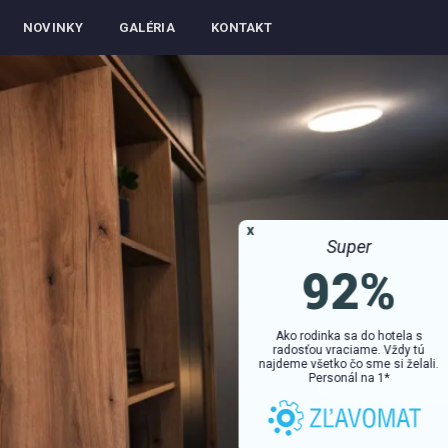
NOVINKY
GALÉRIA
KONTAKT
x
Super
92%
Ako rodinka sa do hotela s
radosťou vraciame. Vždy tú
najdeme všetko čo sme si želali.
Personál na 1*