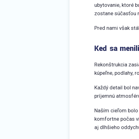
ubytovanie, ktoré 
zostane súčasťou m
Pred nami však stá
Keď sa menili
Rekonštrukcia zasia
kúpeľne, podlahy, r
Každý detail bol n
príjemnú atmosfér
Naším cieľom bolo v
komfortne počas ví
aj dlhšieho oddych