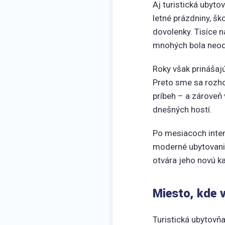
Aj turistická ubyto
letné prázdniny, šk
dovolenky. Tisíce ná
mnohých bola neodd
Roky však prinášajú
Preto sme sa rozho
príbeh – a zároveň 
dnešných hostí.
Po mesiacoch inten
moderné ubytovanie
otvára jeho novú ka
Miesto, kde 
Turistická ubytovň