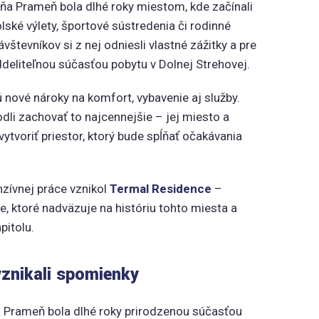
vňa Prameň bola dlhé roky miestom, kde začínali
olské výlety, športové sústredenia či rodinné
vštevníkov si z nej odniesli vlastné zážitky a pre
eliteľnou súčasťou pobytu v Dolnej Strehovej.
 nové nároky na komfort, vybavenie aj služby.
dli zachovať to najcennejšie – jej miesto a
vytvoriť priestor, ktorý bude spĺňať očakávania
zívnej práce vznikol
Termal Residence
–
, ktoré nadväzuje na históriu tohto miesta a
pitolu.
vznikali spomienky
a Prameň bola dlhé roky prirodzenou súčasťou