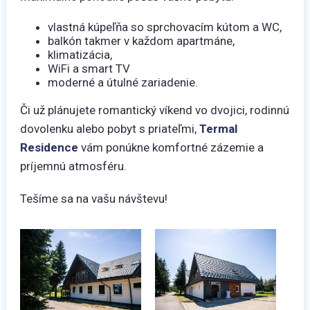
vlastná kúpeľňa so sprchovacím kútom a WC,
balkón takmer v každom apartmáne,
klimatizácia,
WiFi a smart TV
moderné a útulné zariadenie.
Či už plánujete romantický víkend vo dvojici, rodinnú
dovolenku alebo pobyt s priateľmi,
Termal
Residence
vám ponúkne komfortné zázemie a
príjemnú atmosféru.
Tešíme sa na vašu návštevu!