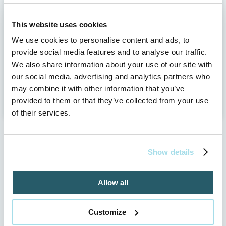
This website uses cookies
We use cookies to personalise content and ads, to
provide social media features and to analyse our traffic.
Máte už rezervovaný váš pobyt?
We also share information about your use of our site with
our social media, advertising and analytics partners who
REZERVOVAŤ ONLINE
may combine it with other information that you’ve
provided to them or that they’ve collected from your use
of their services.
Show details
Allow all
FACEBOOK
Customize
Sledujte nás aj na sociálnych sieťach