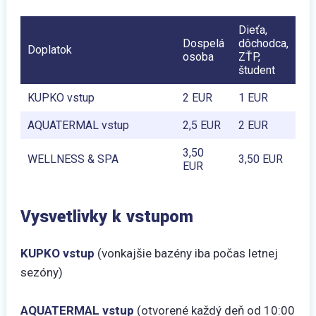
Dieťa,
Dospelá
dôchodca,
Doplatok
osoba
ZŤP,
študent
KUPKO vstup
2 EUR
1 EUR
AQUATERMAL vstup
2,5 EUR
2 EUR
3,50
WELLNESS & SPA
3,50 EUR
EUR
Vysvetlivky k vstupom
KUPKO vstup
(vonkajšie bazény iba počas letnej
sezóny)
AQUATERMAL vstup
(otvorené každý deň od 10:00