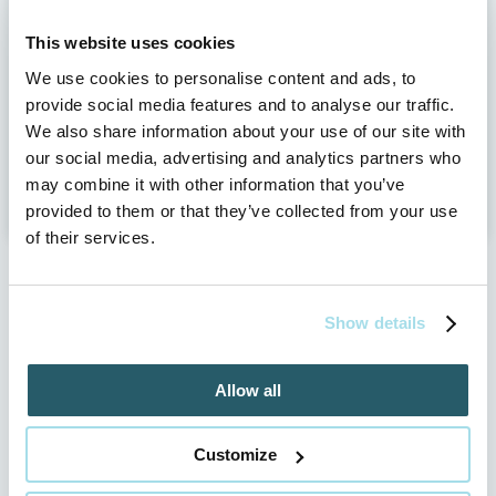
This website uses cookies
We use cookies to personalise content and ads, to
Máte už rezervovaný váš pobyt?
provide social media features and to analyse our traffic.
We also share information about your use of our site with
our social media, advertising and analytics partners who
REZERVOVAŤ ONLINE
may combine it with other information that you’ve
provided to them or that they’ve collected from your use
of their services.
Show details
Allow all
FACEBOOK
Customize
Sledujte nás aj na sociálnych sieťach