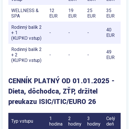
WELLNESS &
12
19
25
35
SPA
EUR
EUR
EUR
EUR
Rodinný balík 2
40
+ 1
-
-
-
EUR
(KUPKO vstup)
Rodinný balík 2
49
+ 2
-
-
-
EUR
(KUPKO vstup)
CENNÍK PLATNÝ OD 01.01.2025 -
Dieťa, dôchodca, ZŤP, držiteľ
preukazu ISIC/ITIC/EURO 26
1
2
3
Celý
Typ vstupu
hodina
hodiny
hodiny
deň