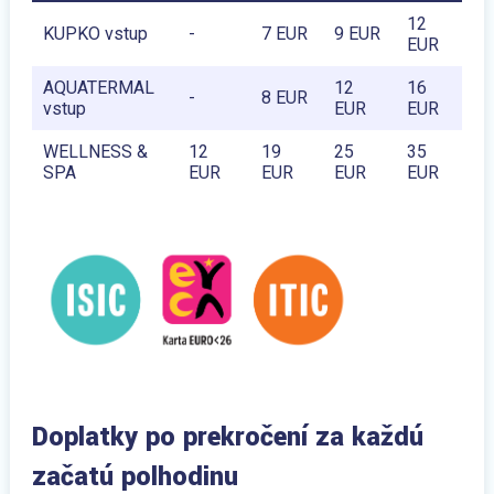
12
KUPKO vstup
-
7 EUR
9 EUR
EUR
AQUATERMAL
12
16
-
8 EUR
vstup
EUR
EUR
WELLNESS &
12
19
25
35
SPA
EUR
EUR
EUR
EUR
Doplatky po prekročení za každú
začatú polhodinu