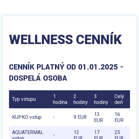
WELLNESS CENNÍK
CENNÍK PLATNÝ OD 01.01.2025 -
DOSPELÁ OSOBA
1
2
3
Celý
Typ vstupu
hodina
hodiny
hodiny
deň
13
16
KUPKO vstup
-
9 EUR
EUR
EUR
AQUATERMAL
12
17
25
-
vstup
EUR
EUR
EUR