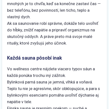
mnohých je to chvíľa, keď sa konečne zastaví čas —
bez telefónu, bez povinností, len ticho, teplo a
vlastný dych.
Ak sa saunovanie robí správne, dokáže telo uvoľniť
do hĺbky, znížiť napätie a pripraviť organizmus na
skutočný oddych. A práve preto má svoje malé
rituály, ktoré zvyšujú jeho účinok.
Každá sauna pôsobí inak
Vo wellness centre nájdete viacero typov sáun a
každá ponúka trochu iný zážitok.
Bylinková parná sauna je jemná, vlhká a voňavá.
Teplo tu nie je agresívne, skôr obklopujúce, a para s
bylinkovými esenciami pomáha uvoľniť dýchanie aj
napätie v tele.
Fínska sauna je presným opakom — suché a