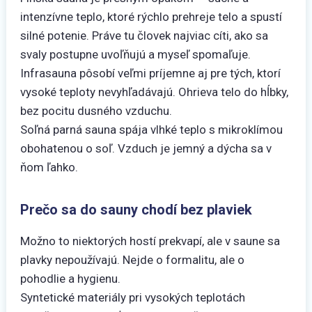
intenzívne teplo, ktoré rýchlo prehreje telo a spustí
silné potenie. Práve tu človek najviac cíti, ako sa
svaly postupne uvoľňujú a myseľ spomaľuje.
Infrasauna pôsobí veľmi príjemne aj pre tých, ktorí
vysoké teploty nevyhľadávajú. Ohrieva telo do hĺbky,
bez pocitu dusného vzduchu.
Soľná parná sauna spája vlhké teplo s mikroklímou
obohatenou o soľ. Vzduch je jemný a dýcha sa v
ňom ľahko.
Prečo sa do sauny chodí bez plaviek
Možno to niektorých hostí prekvapí, ale v saune sa
plavky nepoužívajú. Nejde o formalitu, ale o
pohodlie a hygienu.
Syntetické materiály pri vysokých teplotách