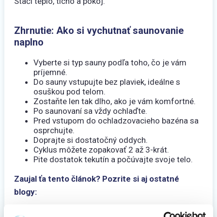
Stačí teplo, ticho a pokoj.
Zhrnutie: Ako si vychutnať saunovanie
naplno
Vyberte si typ sauny podľa toho, čo je vám
príjemné.
Do sauny vstupujte bez plaviek, ideálne s
osuškou pod telom.
Zostaňte len tak dlho, ako je vám komfortné.
Po saunovaní sa vždy ochlaďte.
Pred vstupom do ochladzovacieho bazéna sa
osprchujte.
Doprajte si dostatočný oddych.
Cyklus môžete zopakovať 2 až 3-krát.
Pite dostatok tekutín a počúvajte svoje telo.
Zaujal ťa tento článok? Pozrite si aj ostatné
blogy:
Z bicykla priamo do bazéna. Najkrajšie