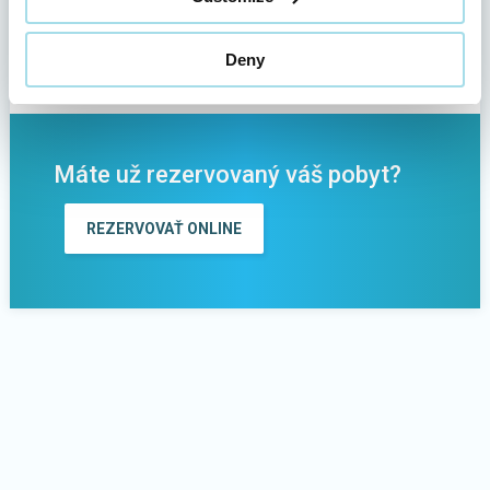
Zdieľajte tento článok s priateľmi
Deny
Máte už rezervovaný váš pobyt?
REZERVOVAŤ ONLINE