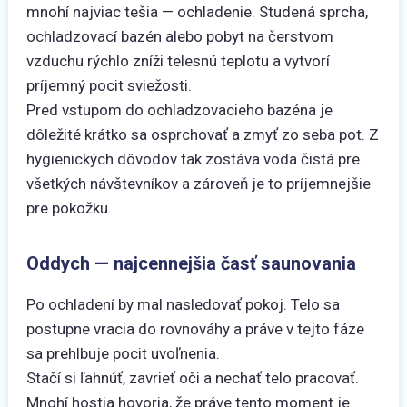
mnohí najviac tešia — ochladenie. Studená sprcha,
ochladzovací bazén alebo pobyt na čerstvom
vzduchu rýchlo zníži telesnú teplotu a vytvorí
príjemný pocit sviežosti.
Pred vstupom do ochladzovacieho bazéna je
dôležité krátko sa osprchovať a zmyť zo seba pot. Z
hygienických dôvodov tak zostáva voda čistá pre
všetkých návštevníkov a zároveň je to príjemnejšie
pre pokožku.
Oddych — najcennejšia časť saunovania
Po ochladení by mal nasledovať pokoj. Telo sa
postupne vracia do rovnováhy a práve v tejto fáze
sa prehlbuje pocit uvoľnenia.
Stačí si ľahnúť, zavrieť oči a nechať telo pracovať.
Mnohí hostia hovoria, že práve tento moment je