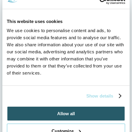
cyklotrasy v okolí Dolnej Strehovej
Nenáročné prechádzky v okolí Dolnej Strehovej:
tipy na výlety počas pobytu v Aquatermal
Objavte novohrad: Čo všetko môžete zažiť v
This website uses cookies
okolí Dolnej Strehovej
We use cookies to personalise content and ads, to
Pýtate sa nás: Na čo je dobrá naša termálna
provide social media features and to analyse our traffic.
voda.
5 dôvodov, prečo wellness pobyt cez týždeň má
We also share information about your use of our site with
väčší efekt ako cez víkend
our social media, advertising and analytics partners who
may combine it with other information that you’ve
Alebo si pozri niektorý z našich pobytových
provided to them or that they’ve collected from your use
balíkov:
of their services.
Relax v Aquatermal: neobmedzený wellness a
polpenzia
Superpobyt v Aquatermal: neobmedzený
Show details
wellness a celá penzia
Relax seniorov v Aquatermal: neobmedzený
wellness a celá penzia cez týždeň
Allow all
Zamilovaní v Aquatermal: neobmedzený
wellness, masáž a polpenzia
Customize